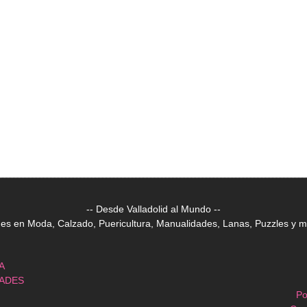
-- Desde Valladolid al Mundo --
 en Moda, Calzado, Puericultura, Manualidades, Lanas, Puzzles y mu
A
DADES
Po