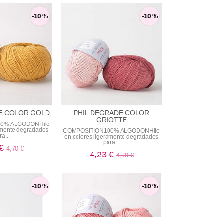
-10 %
-10 %
E COLOR GOLD
PHIL DEGRADE COLOR
GRIOTTE
0% ALGODONHilo
ramente degradados
COMPOSITION100% ALGODONHilo
ra...
en colores ligeramente degradados
para...
 €
4,70 €
4,23 €
4,70 €
-10 %
-10 %