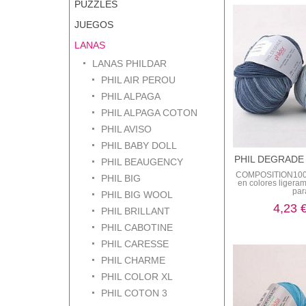
PUZZLES
JUEGOS
LANAS
LANAS PHILDAR
PHIL AIR PEROU
PHIL ALPAGA
PHIL ALPAGA COTON
PHIL AVISO
PHIL BABY DOLL
PHIL DEGRADE
PHIL BEAUGENCY
COMPOSITION10
PHIL BIG
en colores liger
para
PHIL BIG WOOL
4,23 
PHIL BRILLANT
PHIL CABOTINE
PHIL CARESSE
PHIL CHARME
PHIL COLOR XL
PHIL COTON 3