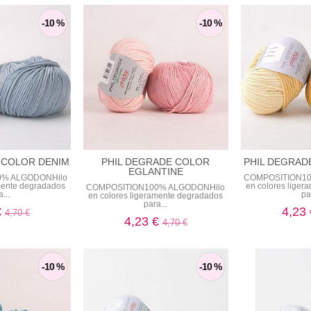
-10 %
-10 %
 COLOR DENIM
PHIL DEGRADE COLOR
PHIL DEGRAD
EGLANTINE
0% ALGODONHilo
COMPOSITION10
amente degradados
en colores lige
COMPOSITION100% ALGODONHilo
...
pa
en colores ligeramente degradados
para...
€
4,23
4,70 €
4,23 €
4,70 €
-10 %
-10 %