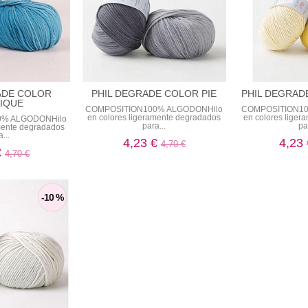
ADE COLOR
PHIL DEGRADE COLOR PIE
PHIL DEGRAD
FIQUE
COMPOSITION100% ALGODONHilo
COMPOSITION10
en colores ligeramente degradados
en colores lige
0% ALGODONHilo
para...
pa
amente degradados
...
4,23 €
4,23
4,70 €
€
4,70 €
-10 %