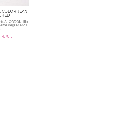
E COLOR JEAN
CHED
0% ALGODONHilo
amente degradados
...
€
4,70 €