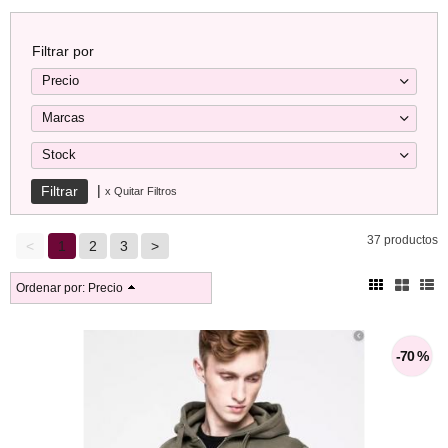
Filtrar por
Precio
Marcas
Stock
|
x Quitar Filtros
37 productos
<
1
2
3
>
Ordenar por:
Precio
-70 %