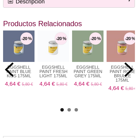
Descripción
Productos Relacionados
-20 %
-20 %
-20 %
-20 %
EGGSHELL
EGGSHELL
EGGSHELL
EGGSHELL
PAINT BLUE
PAINT FRESH
PAINT GREEN
PAINT ROSE
KISS 175ML
LIGHT 175ML
GREY 175ML
BRULEE
175ML
4,64 €
4,64 €
4,64 €
5,80 €
5,80 €
5,80 €
4,64 €
5,80 €