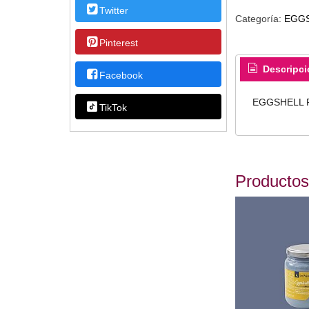
Twitter
Categoría:
EGGS
Pinterest
Descripci
Facebook
EGGSHELL 
TikTok
Productos