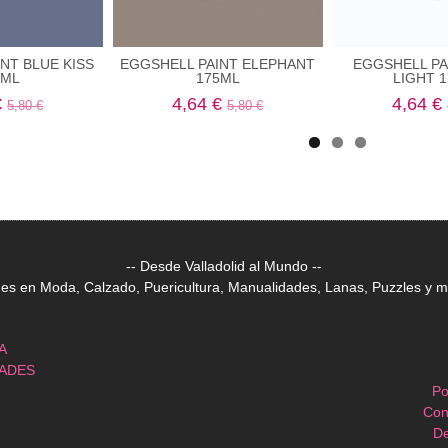
NT BLUE KISS
EGGSHELL PAINT ELEPHANT
EGGSHELL PA
5ML
175ML
LIGHT 
€
4,64 €
4,64 €
5,80 €
5,80 €
-- Desde Valladolid al Mundo --
 en Moda, Calzado, Puericultura, Manualidades, Lanas, Puzzles y mu
A
DADES
Po
Con
De