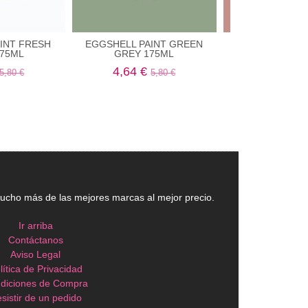
INT FRESH
EGGSHELL PAINT GREEN
EGGSHELL PA
175ML
GREY 175ML
BRULEE 1
4,64 €
4,64 €
5,80 €
5,80 €
5
cho más de las mejores marcas al mejor precio.
Ir arriba
Contáctanos
Aviso Legal
lítica de Privacidad
diciones de Compra
sistir de un pedido