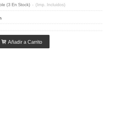
ble
(3 En Stock)
-
(Imp. Incluidos)
n
Añadir a Carrito