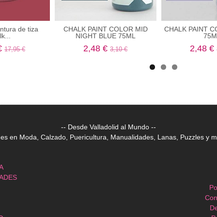
intura de tiza
CHALK PAINT COLOR MID
CHALK PAINT C
k...
NIGHT BLUE 75ML
75M
€
2,48 €
2,48 €
17,95 €
3,10 €
-- Desde Valladolid al Mundo --
 en Moda, Calzado, Puericultura, Manualidades, Lanas, Puzzles y mu
A
DADES
Po
Con
De