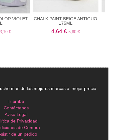
OLOR VIOLET
CHALK PAINT BEIGE ANTIGUO
CHALK PAIN
L
175ML
BOHO17
4,64 €
4,64 €
3,10 €
5,80 €
5
cho más de las mejores marcas al mejor precio.
Ir arriba
Contáctanos
Aviso Legal
lítica de Privacidad
diciones de Compra
sistir de un pedido