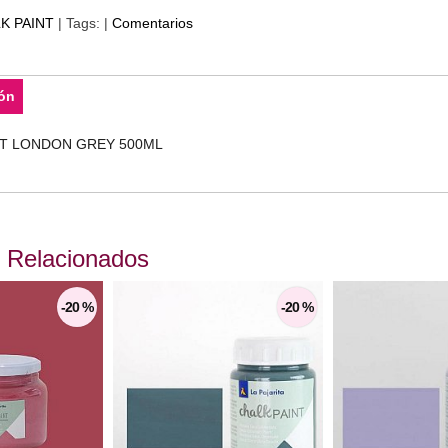
K PAINT
|
Tags:
|
Comentarios
ón
NT LONDON GREY 500ML
 Relacionados
-20 %
-20 %