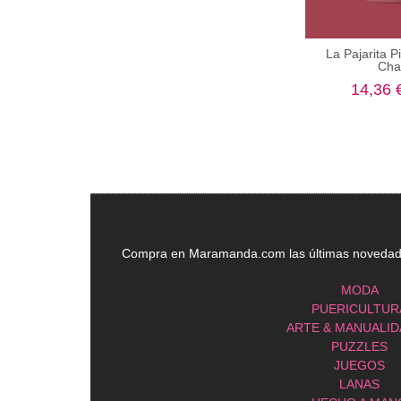
La Pajarita P
Chal
14,36 
Compra en Maramanda.com las últimas novedades
MODA
PUERICULTUR
ARTE & MANUALI
PUZZLES
JUEGOS
LANAS