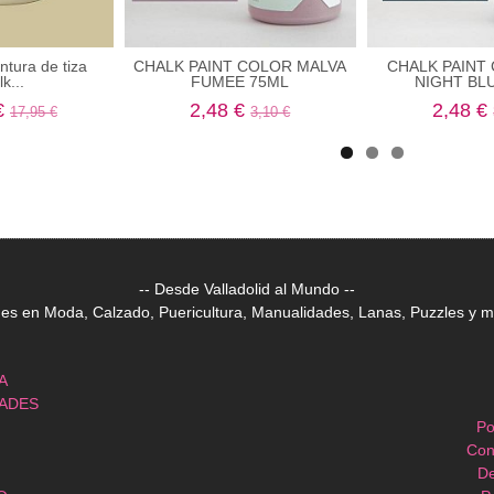
intura de tiza
CHALK PAINT COLOR MALVA
CHALK PAINT
k...
FUMEE 75ML
NIGHT BL
€
2,48 €
2,48 €
17,95 €
3,10 €
-- Desde Valladolid al Mundo --
 en Moda, Calzado, Puericultura, Manualidades, Lanas, Puzzles y mu
A
DADES
Po
Con
De