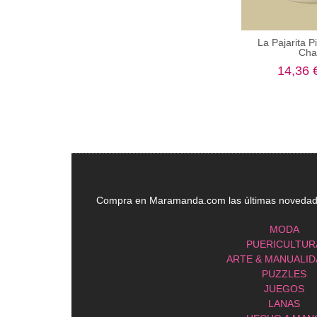
La Pajarita P
Chal
14,36 
Compra en Maramanda.com las últimas novedades
MODA
PUERICULTUR
ARTE & MANUALI
PUZZLES
JUEGOS
LANAS