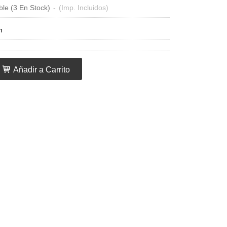
ble
(3 En Stock)
-
(Imp. Incluidos)
n
Añadir a Carrito