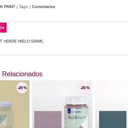
K PAINT
|
Tags:
|
Comentarios
ón
T VERDE HIELO 500ML
 Relacionados
-20 %
-20 %