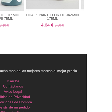
 COLOR MID
CHALK PAINT FLOR DE JAZMIN
CHALK PAIN
UE 75ML
175ML
BOHO17
4,64 €
4,64 €
3,10 €
5,80 €
5
cho más de las mejores marcas al mejor precio.
Ir arriba
Contáctanos
Aviso Legal
lítica de Privacidad
diciones de Compra
sistir de un pedido