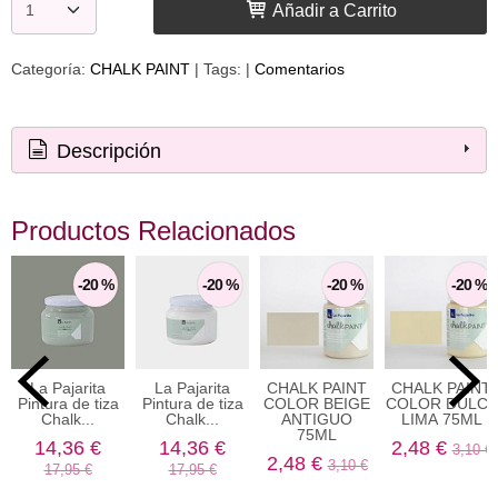
Añadir a Carrito
Categoría:
CHALK PAINT
|
Tags:
|
Comentarios
Descripción
Productos Relacionados
-20 %
-20 %
-20 %
-20 %
La Pajarita
La Pajarita
CHALK PAINT
CHALK PAINT
Pintura de tiza
Pintura de tiza
COLOR BEIGE
COLOR DULCE
Chalk...
Chalk...
ANTIGUO
LIMA 75ML
75ML
14,36 €
14,36 €
2,48 €
3,10 €
2,48 €
3,10 €
17,95 €
17,95 €