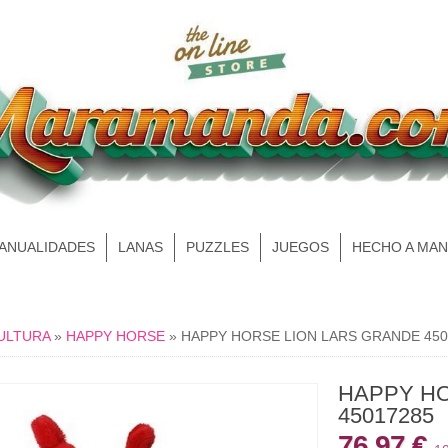
MANUALIDADES
LANAS
PUZZLES
JUEGOS
HECHO A MA
ULTURA
»
HAPPY HORSE
»
HAPPY HORSE LION LARS GRANDE 450
HAPPY HO
45017285
76,97 €