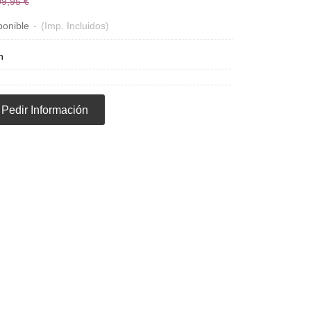
9,95 €
ponible
-
(Imp. Incluidos)
n
Pedir Información