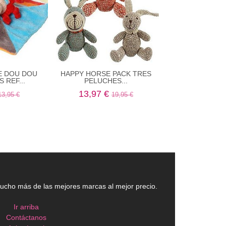
E DOU DOU
HAPPY HORSE PACK TRES
HAPPY HOR
 REF...
PELUCHES...
16,77 €
2
13,97 €
13,95 €
19,95 €
cho más de las mejores marcas al mejor precio.
Ir arriba
Contáctanos