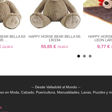
BEAR BELLA N3
HAPPY HORSE BEAR BELLA N5
HAPPY HORS
5 ...
130194
LEON LARS
€
55,65 €
9,77 €
24,95 €
79,50 €
-- Desde Valladolid al Mundo --
 en Moda, Calzado, Puericultura, Manualidades, Lanas, Puzzles y mu
A