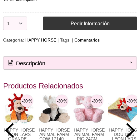
Pedir Información
Categoría:
HAPPY HORSE
|
Tags:
|
Comentarios
Descripción
Productos Relacionados
-30 %
-30 %
-30 %
-30 %
HAPPY HORSE
HAPPY HORSE
HAPPY HORSE
HAPPY HORSE
LION LARS
ANIMAL FARM
ANIMAL FARM
DOU DOU
GRANDE...
COW 17140 ...
PIG 24CM...
LEON LARS