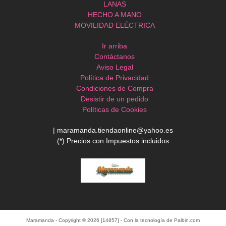
LANAS
HECHO A MANO
MOVILIDAD ELÉCTRICA
Ir arriba
Contáctanos
Aviso Legal
Política de Privacidad
Condiciones de Compra
Desistir de un pedido
Políticas de Cookies
| maramanda.tiendaonline@yahoo.es
(*) Precios con Impuestos incluidos
Maramanda
- Copyright © 2026 [14857] - Con la tecnología de Palbin.com