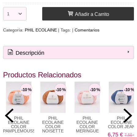
Añadir a Carrito
Categoría:
PHIL ECOLAINE
|
Tags:
|
Comentarios
Descripción
Productos Relacionados
-10 %
-10 %
-10 %
-10 %
PHIL
PHIL
PHIL
PHIL
ECOLAINE
ECOLAINE
ECOLAINE
ECOLAINE
COLOR
COLOR
COLOR
COLOR JEAN
PAMPLEMOUSSE
NOISETTE
MERINGUE
6,75 €
7,50 €