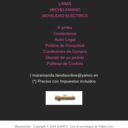
LANAS
HECHO A MANO
MOVILIDAD ELÉCTRICA
Ir arriba
Contáctanos
Aviso Legal
Política de Privacidad
Condiciones de Compra
Desistir de un pedido
Políticas de Cookies
| maramanda.tiendaonline@yahoo.es
(*) Precios con Impuestos incluidos
Maramanda
- Copyright © 2026 [14857] - Con la tecnología de Palbin.com