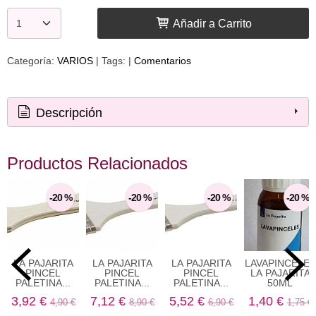
Añadir a Carrito
Categoría:
VARIOS
|
Tags:
|
Comentarios
Descripción
Productos Relacionados
-20 %
-20 %
-20 %
-20 %
LA PAJARITA
LA PAJARITA
LA PAJARITA
LAVAPINCELES
PINCEL
PINCEL
PINCEL
LA PAJARITA
PALETINA...
PALETINA...
PALETINA...
50ML
3,92 €
7,12 €
5,52 €
1,40 €
4,90 €
8,90 €
6,90 €
1,75 €