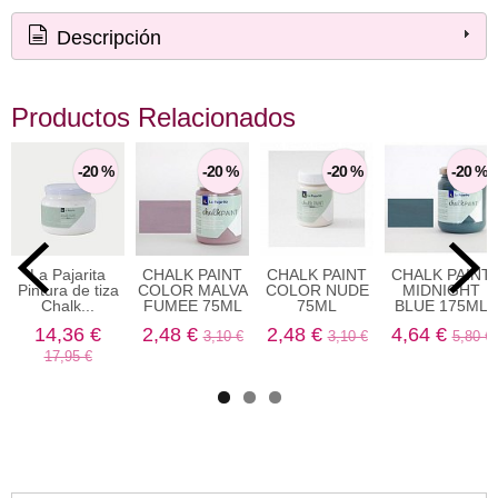
Descripción
Productos Relacionados
-20 %
-20 %
-20 %
-20 %
La Pajarita
CHALK PAINT
CHALK PAINT
CHALK PAINT
Pintura de tiza
COLOR MALVA
COLOR NUDE
MIDNIGHT
Chalk...
FUMEE 75ML
75ML
BLUE 175ML
14,36 €
2,48 €
2,48 €
4,64 €
3,10 €
3,10 €
5,80 €
17,95 €