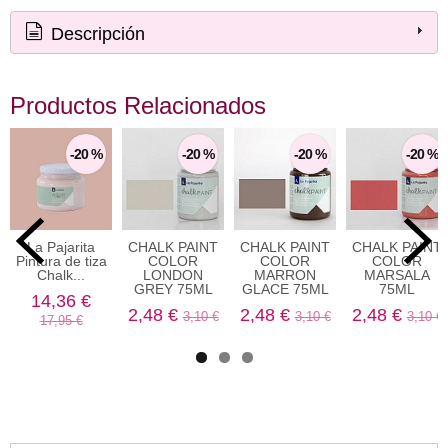
Descripción
Productos Relacionados
-20 %
-20 %
-20 %
-20 %
La Pajarita
CHALK PAINT
CHALK PAINT
CHALK PAINT
Pintura de tiza
COLOR
COLOR
COLOR
Chalk...
LONDON
MARRON
MARSALA
GREY 75ML
GLACE 75ML
75ML
14,36 €
2,48 €
2,48 €
2,48 €
3,10 €
3,10 €
3,10 €
17,95 €