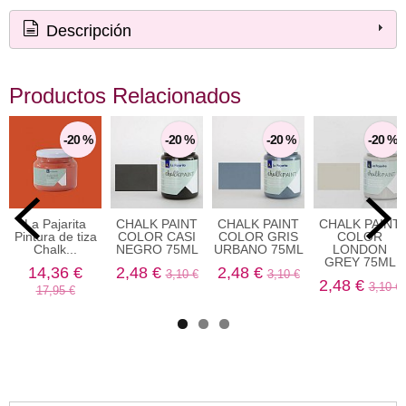
Descripción
Productos Relacionados
-20 %
-20 %
-20 %
-20 %
La Pajarita
CHALK PAINT
CHALK PAINT
CHALK PAINT
Pintura de tiza
COLOR CASI
COLOR GRIS
COLOR
Chalk...
NEGRO 75ML
URBANO 75ML
LONDON
GREY 75ML
14,36 €
2,48 €
2,48 €
3,10 €
3,10 €
2,48 €
3,10 €
17,95 €