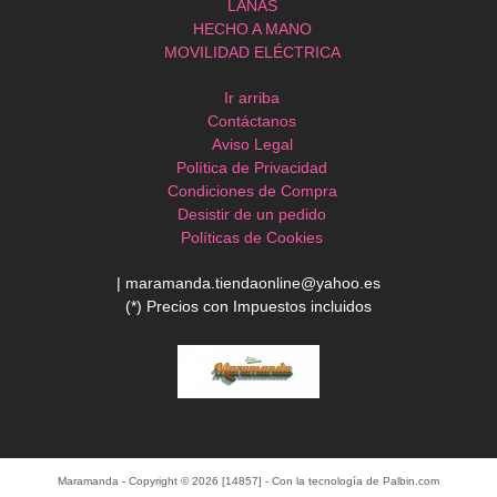
LANAS
HECHO A MANO
MOVILIDAD ELÉCTRICA
Ir arriba
Contáctanos
Aviso Legal
Política de Privacidad
Condiciones de Compra
Desistir de un pedido
Políticas de Cookies
| maramanda.tiendaonline@yahoo.es
(*) Precios con Impuestos incluidos
Maramanda
- Copyright © 2026 [14857] - Con la tecnología de Palbin.com