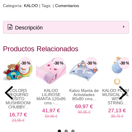
Categoría:
KALOO
|
Tags:
|
Comentarios
Descripción
Productos Relacionados
-30 %
-30 %
-30 %
-30 %
COLORS
KALOO
Kaloo Manta de
KALOO PLUME
PEQUEÑO
LILIROSE
Actividades
MUSICAL BALL
OSITO
MANTA 120x85
80x80 cms...
WITH
MUSHROOM
cms -...
STRING...
69,97 €
CHUBBY...
41,97 €
27,13 €
99,95 €
16,77 €
59,96 €
38,75 €
23,95 €