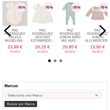
-70 %
-70 %
-70 %
-70 %
PAZ
PAZ
PAZ
PAZ
RODRIGUEZ
RODRIGUEZ
RODRIGUEZ
RODRIGUEZ
PELELE
VESTIDO
JUBON NIÑO
JUBON
MUSELINA...
ESTAMPADO...
M/L MAS...
ALG.MERCERIZ
23,99 €
20,25 €
20,85 €
13,80 €
79,95 €
67,50 €
69,50 €
46,00 €
Marcas